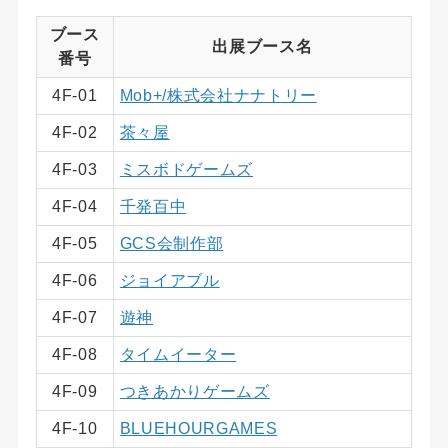
ブース
出展ブース名
番号
4F-01
Mob+/株式会社ナナトリー
4F-02
茶々屋
4F-03
ミスボドゲームズ
4F-04
千発百中
4F-05
GCS会制作部
4F-06
ジョイアブル
4F-07
遊神
4F-08
タイムイーター
4F-09
つきあかりゲームズ
4F-10
BLUEHOURGAMES