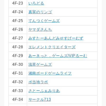
4F-23
いろどる
4F-24
真実のリンゴ
4F-25
てんつくゲームズ
4F-26
ヤマダさんち
4F-27
みすたーあんどみせすげーむず
4F-28
エレメントクリエイターズ
4F-29
あーきっと．ゲームズ/VIPるーむ
4F-30
浅草ゲームズ
4F-31
湘南ボードゲームライフ
4F-32
ボ当地ラボ
4F-33
さとーふぁみりあ
4F-34
サークル713