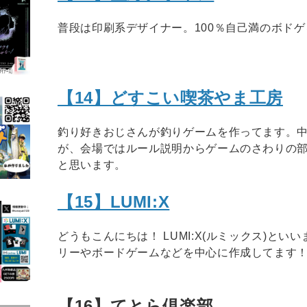
普段は印刷系デザイナー。100％自己満のボド
【14】どすこい喫茶やま工房
釣り好きおじさんが釣りゲームを作ってます。
が、会場ではルール説明からゲームのさわりの
と思います。
【15】LUMI:X
どうもこんにちは！ LUMI:X(ルミックス)と
リーやボードゲームなどを中心に作成してます
【16】てとら倶楽部