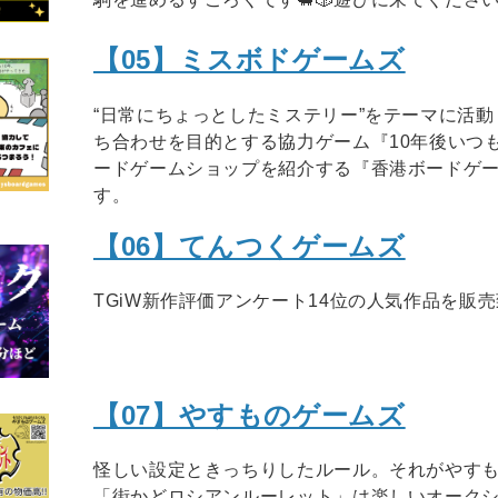
【05】ミスボドゲームズ
“日常にちょっとしたミステリー”をテーマに活
ち合わせを目的とする協力ゲーム『10年後いつ
ードゲームショップを紹介する『香港ボードゲ
す。
【06】てんつくゲームズ
TGiW新作評価アンケート14位の人気作品を販
【07】やすものゲームズ
怪しい設定ときっちりしたルール。それがやす
「街かどロシアンルーレット」は楽しいオークシ