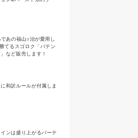
%であの福山○治が愛用し
で勝てるスゴロク「パテン
ズ」など販売します！
的に和訳ルールが付属しま
メインは盛り上がるパーテ