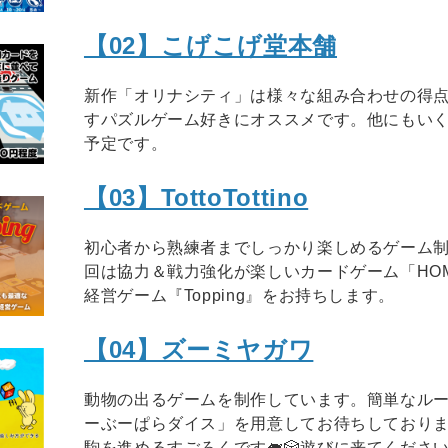
【02】こげこげ堂本舗
新作「オリナシティ」は様々な組み合わせの得
すパズルゲーム好きにオススメです。他にもい
予定です。
【03】TottoTottino
初心者から熟練者までしっかり楽しめるゲーム
回は協力＆戦力強化が楽しいカードゲーム「HOM
経営ゲーム『Topping』をお持ちします。
【04】ズーミヤガワ
動物の出るゲームを制作しています。簡単なル
ーぶーぱらダイス」を用意してお待ちしており
駒を進めるすごろくです🐖🎲遊びに来てくださ