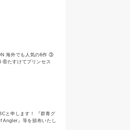
ENON 海外でも人気の6作 ③
6 ⑥たすけてプリンセス
BCと申します！ 『群青グ
 Angler』等を頒布いたし