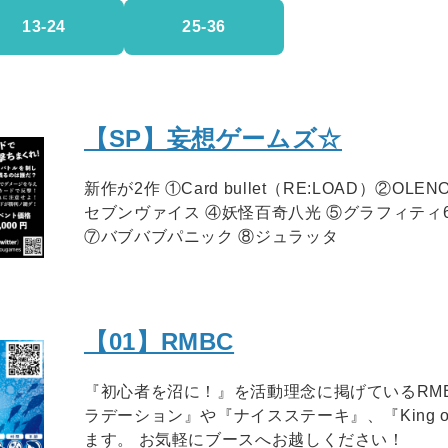
13-24
25-36
【SP】妄想ゲームズ☆
新作が2作 ①Card bullet（RE:LOAD）②OL
セブンヴァイス ④妖怪百奇八光 ⑤グラフィティ
⑦バブバブパニック ⑧ジュラッタ
【01】RMBC
『初心者を沼に！』を活動理念に掲げているRM
ラデーション』や『ナイスステーキ』、『King of
ます。 お気軽にブースへお越しください！